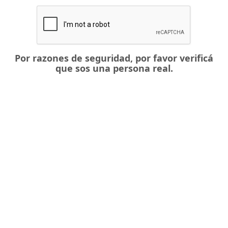
Por razones de seguridad, por favor verificá
que sos una persona real.