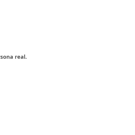
sona real.