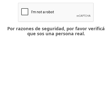
Por razones de seguridad, por favor verificá
que sos una persona real.