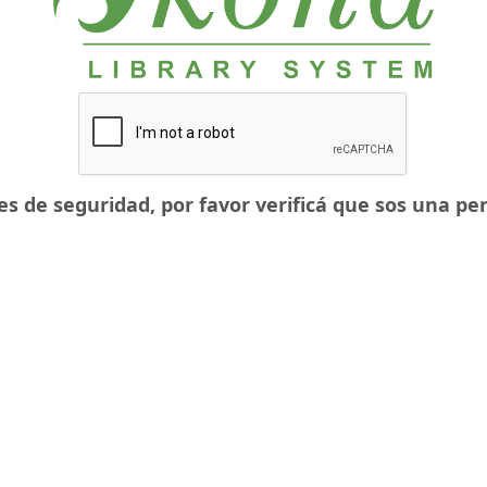
es de seguridad, por favor verificá que sos una per