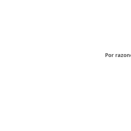
Por razon