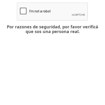
Por razones de seguridad, por favor verificá
que sos una persona real.