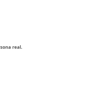
sona real.