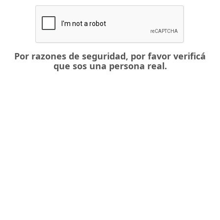
Por razones de seguridad, por favor verificá
que sos una persona real.