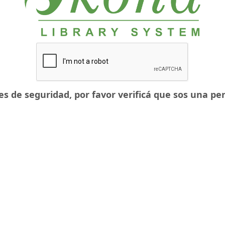
es de seguridad, por favor verificá que sos una per