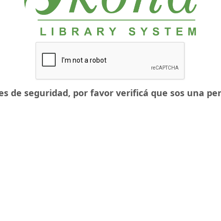
es de seguridad, por favor verificá que sos una per