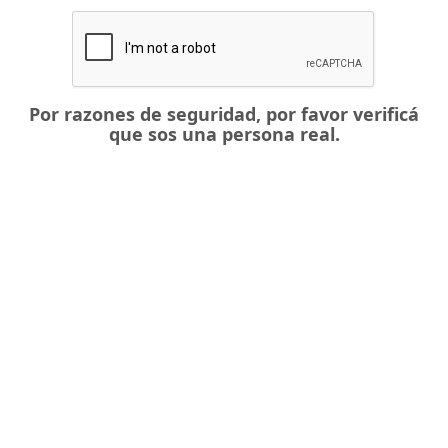
Por razones de seguridad, por favor verificá
que sos una persona real.