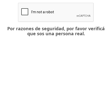
Por razones de seguridad, por favor verificá
que sos una persona real.